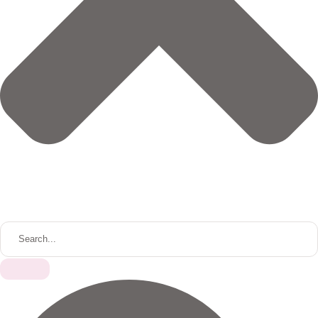
S
E
A
R
C
H
F
O
R