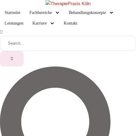
Startseite
Fachbereiche
Behandlungskonzepte
Leistungen
Karriere
Kontakt
S
E
A
R
C
H
F
O
R
: